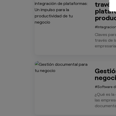
través
plataf
produc
Integracio
Claves para
través de 
empresarial
Gestió
negoc
Software d
¿Qué es la
las empresa
documental