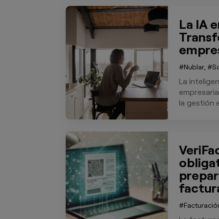
La IA e
Transf
empre
Nublar
,
S
La inteligen
empresarial
la gestión e
VeriFa
obliga
prepara
factur
Facturació