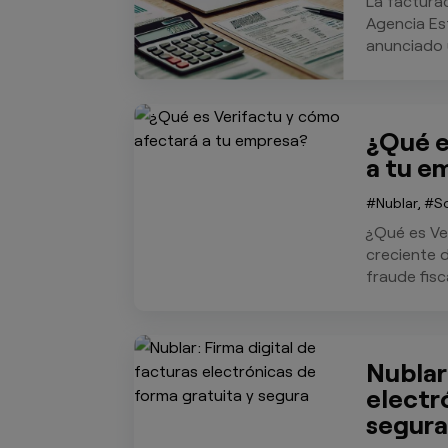
La facturac
Agencia Est
anunciado u
¿Qué e
a tu e
Nublar
,
S
¿Qué es Ve
creciente d
fraude fisca
Nublar
electr
segura