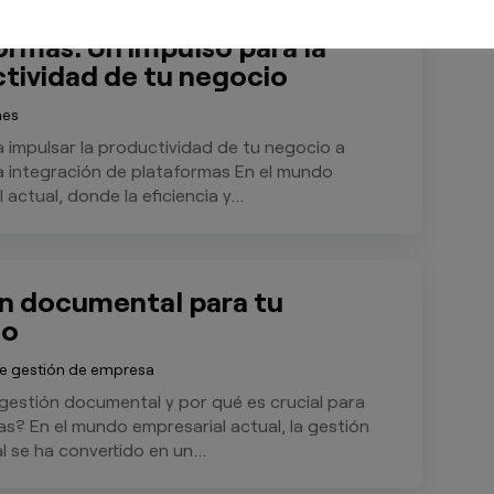
 de la integración de
ormas: Un impulso para la
tividad de tu negocio
nes
 impulsar la productividad de tu negocio a
la integración de plataformas En el mundo
 actual, donde la eficiencia y...
n documental para tu
io
e gestión de empresa
 gestión documental y por qué es crucial para
s? En el mundo empresarial actual, la gestión
 se ha convertido en un...