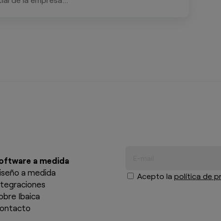
oftware a medida
iseño a medida
Acepto la
política de p
ntegraciones
obre Ibaica
ontacto