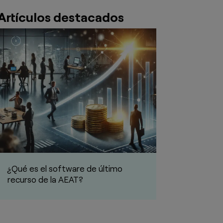
Artículos destacados
¿Qué es el software de último
La IA en la ges
recurso de la AEAT?
Transformando 
empresas