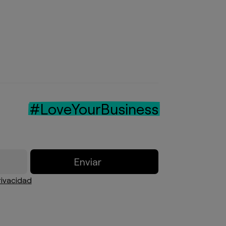
#LoveYourBusiness
Enviar
rivacidad