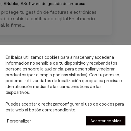
n
,
Nublar
,
Software de gestión de empresa
y protege tu gestión de facturas electrónicas
ad de subir tu certificado digital En el mundo
l, la firma...
ción en la facturación:
En Ibaica utilizamos cookies para almacenar y acceder a
mentando sistemas
información no sensible de tu dispositivo y recabar datos
ónicos para agilizar procesos
personales sobre la audiencia, para desarrollar y mejorar
productos (por ejemplo páginas visitadas). Con tu permiso,
n
,
Nublar
,
Software de gestión de empresa
podemos utilizar datos de localización geográfica precisa e
identificación mediante las características de los
 tu negocio: cómo gestionar tu facturación
dispositivos.
lucionar tu gestión empresarial 🚀 Introducción:
ño de un negocio, sabes...
Puedes aceptar o rechazar/configurar el uso de cookies para
esta web al botón correspondiente.
Aceptar cookies
Personalizar
tización y sincronización a