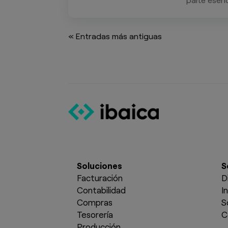
« Entradas más antiguas
Soluciones
S
Facturación
D
Contabilidad
I
Compras
S
Tesorería
C
Producción