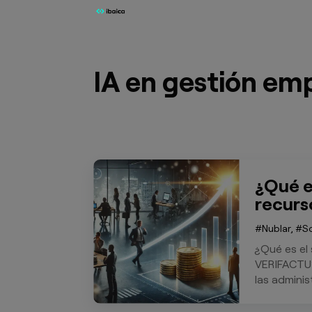
IA en gestión emp
¿Qué e
recurs
Nublar
,
S
¿Qué es el
VERIFACTU? 
las adminis