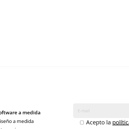
 para gestión de empresas y pymes,
da para tener una previsión de compra y
s estrategias de venta.
Entradas siguientes »
oftware a medida
iseño a medida
Acepto la
políti