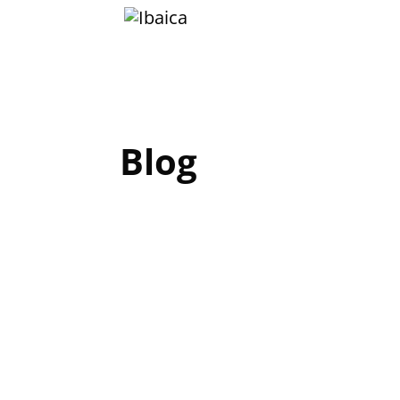
Blog
Somos 
kit dig
Software d
¿Sabias qu
ayudas del