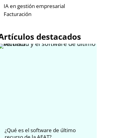
IA en gestión empresarial
Facturación
Artículos destacados
¿Qué es el software de último
La IA en la ges
recurso de la AEAT?
Transformando 