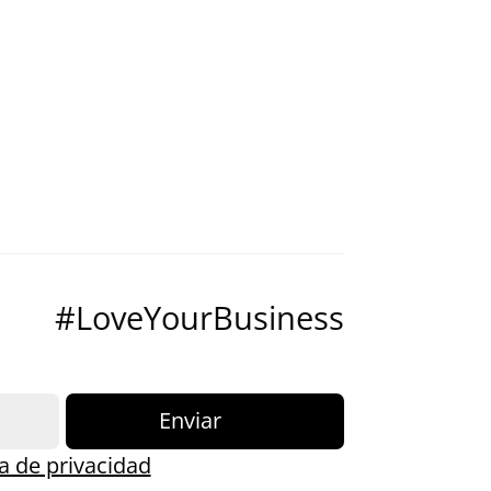
#LoveYourBusiness
Enviar
ca de privacidad