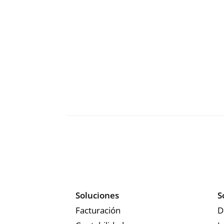
Aplicación
desarrolla
mejorar la
« Entradas más antiguas
Soluciones
S
Facturación
D