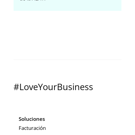
em
#LoveYourBusiness
Soluciones
Facturación